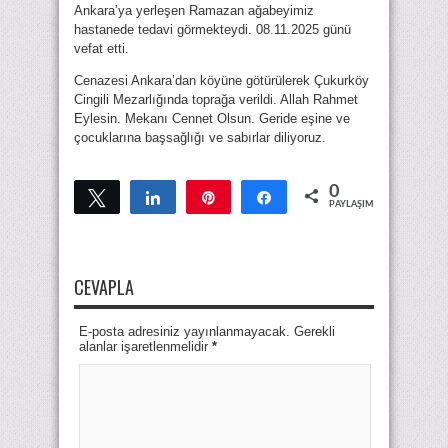
Ankara’ya yerleşen Ramazan ağabeyimiz
hastanede tedavi görmekteydi. 08.11.2025 günü
vefat etti.
Cenazesi Ankara’dan köyüne götürülerek Çukurköy
Cingili Mezarlığında toprağa verildi. Allah Rahmet
Eylesin. Mekanı Cennet Olsun. Geride eşine ve
çocuklarına başsağlığı ve sabırlar diliyoruz.
0
Tweetle
Paylaş
Pin
Paylaş
PAYLAŞIMLAR
CEVAPLA
E-posta adresiniz yayınlanmayacak. Gerekli
alanlar işaretlenmelidir
*