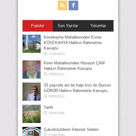
Popüler
Son Yazılar
Yorumlar
Kösekayha Mahallesinden Esme
KÖSEKAHYA Hakkın Rahmetine
Kavuştu
11/06/2013
Kiren Mahallesinden Hüseyin ÇAM
Hakkın Rahmetine Kavuştu
29/09/2011
33 yaşında ani bir kalp krizi ile Dursun
GÖRÜR Hakkın Rahmetine Kavuştu
30/09/2011
Tarihi
18/04/2006
Çukurköylülerin İnternet Siteleri
21/04/2006