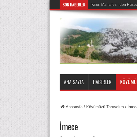
SON HABERLER
Kiren Mahallesinden Hüseyi
ANA SAYFA
HABERLER
KÖYÜMÜZ
Anasayfa
/
Köyümüzü Tanıyalım
/
İmec
İmece