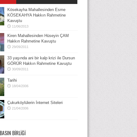
Kösekayha Mahallesinden Esme
KÖSEKAHYA Hakkın Rahmetine
Kavuştu
11/06/2013
Kiren Mahallesinden Hüseyin ÇAM
Hakkın Rahmetine Kavuştu
29/09/2011
33 yaşında ani bir kalp krizi ile Dursun
GÖRÜR Hakkın Rahmetine Kavuştu
30/09/2011
Tarihi
18/04/2006
Çukurköylülerin İnternet Siteleri
21/04/2006
BASIN BIRLIĞI