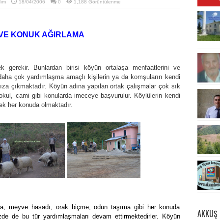
lım
18/04/2006
0
1,188 Görüntülenme
 VE KONUK AĞIRLAMA
k gerekir. Bunlardan birisi köyün ortalaşa menfaatlerini ve
de daha çok yardımlaşma amaçlı kişilerin ya da komşuların kendi
ımıza çıkmaktadır. Köyün adına yapılan ortak çalışmalar çok sık
kul, cami gibi konularda imeceye başvurulur. Köylülerin kendi
cek her konuda olmaktadır.
ama, meyve hasadı, orak biçme, odun taşıma gibi her konuda
AKKUŞ 
de de bu tür yardımlaşmaları devam ettirmektedirler. Köyün