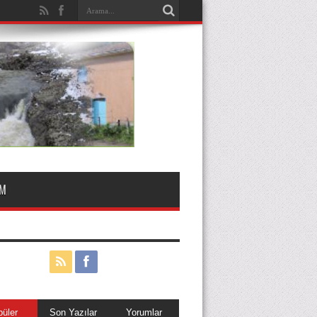
IM
püler
Son Yazılar
Yorumlar