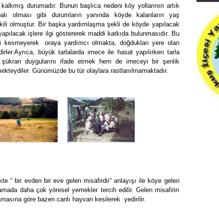
kalkmış durumadır. Bunun başlıca nedeni köy yollarının artık
palı olması gibi durumların yanında köyde kalanların yaş
kili olmuştur. Bir başka yardımlaşma şekli de köyde yapılacak
yapılacak işlere ilgi göstererek maddi katkıda bulunmasıdır. Bu
ini kesmeyerek
oraya yardımcı olmakta, doğdukları yere olan
rler.
Ayrıca, büyük tarlalarda imece ile hasat yapılırken tarla
ya şükran duygularını ifade etmek hem de
imeceyi bir
şenlik
ekteydiler. Günümüzde bu tür olaylara rastlanılmamaktadır.
te “ bir evden bir eve gelen misafirdir” anlayışı ile köye gelen
ağırlamada daha çok yöresel yemekler tercih edilir. Gelen misafirin
masına göre bazen canlı hayvan kesilerek
yedirilir.