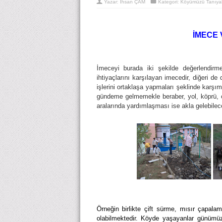
Yazar:
İhsan ÇAM
Kategori:
Köyümüzü Tanıya
İMECE
İmeceyi burada iki şekilde değerlendirme
ihtiyaçlarını karşılayan imecedir, diğeri 
işlerini ortaklaşa yapmaları şeklinde karş
gündeme gelmemekle beraber, yol, köprü, o
aralarında yardımlaşması ise akla gelebile
Örneğin birlikte çift sürme, mısır çapal
olabilmektedir. Köyde yaşayanlar günümüz