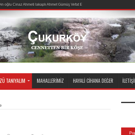
n oğlu Cinaz Ahmeti lakaplı Ahmet Gümüş Vefat Etmiştir.
Ü TANIYALIM
MAHALLERIMIZ
HAYALI CIHANA DEĞER
İLETIŞ
e
Po