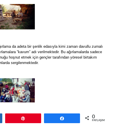
ırlama da adeta bir şenlik edasıyla kimi zaman davullu zurnalı
ğırlamalara “kavum” adı verilmektedir. Bu ağırlamalarda sadece
nuğu hoşnut etmek için gençler tarafından yöresel birtakım
nlarda sergilenmektedir.
0
ş
Pin
Paylaş
PAYLAŞIMLAR