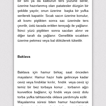
bir sini ya da kalburun ters yüzüne serilir,
üzerine hazırlanmış olan patatesler düzgün bir
şekilde yayılır, onun üzerine başka bir yufka
serilerek kapatılır. Sıcak sacın üzerine konulur,
alt kısmı piştikten sonra sac üzerinde ters
çevrilir, üstü tavada eritilen tereyağı ile yağlanır.
İkinci yüzü piştikten sonra sacdan alınır ve
diğer tarafı da yağlanır. Genellikle sıcakken
üzerine pekmez veya bal dökülerek tüketilir.
Baklava
Baklava için hamur birkaç saat önceden
mayalanır. Hamur hazır hale gelinceye kadar
ceviz veya fındıklar kırılır, fındık veya ceviz içi
temiz bir bez torbaya konur , torbanın ağzı
kuvvetlice bağlanır, içi fındık veya ceviz dolu
torba yufka tahtasında oklava yardımıyla ezilir.
Mayalanma süresi biten hamur hazırlanarak