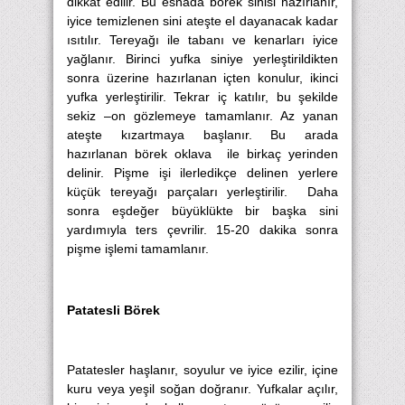
dikkat edilir. Bu esnada börek sinisi hazırlanır,
iyice temizlenen sini ateşte el dayanacak kadar
ısıtılır. Tereyağı ile tabanı ve kenarları iyice
yağlanır. Birinci yufka siniye yerleştirildikten
sonra üzerine hazırlanan içten konulur, ikinci
yufka yerleştirilir. Tekrar iç katılır, bu şekilde
sekiz –on gözlemeye tamamlanır. Az yanan
ateşte kızartmaya başlanır. Bu arada
hazırlanan börek oklava ile birkaç yerinden
delinir. Pişme işi ilerledikçe delinen yerlere
küçük tereyağı parçaları yerleştirilir. Daha
sonra eşdeğer büyüklükte bir başka sini
yardımıyla ters çevrilir. 15-20 dakika sonra
pişme işlemi tamamlanır.
Patatesli Börek
Patatesler haşlanır, soyulur ve iyice ezilir, içine
kuru veya yeşil soğan doğranır. Yufkalar açılır,