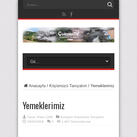
Anasayfa
/
Köyümüzü Tanıyalım
/
Yemeklerimiz
Yemeklerimiz
Yazar:
İhsan ÇAM
Kategori:
Köyümüzü Tanıyalım
18/04/2006
0
1,467 Görüntülenme