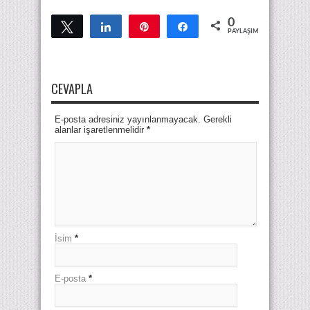
0
Tweetle
Paylaş
Pin
Paylaş
PAYLAŞIMLAR
CEVAPLA
E-posta adresiniz yayınlanmayacak. Gerekli
alanlar işaretlenmelidir
*
İsim
*
E-posta
*