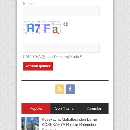
Siteniz
CAPTCHA (Şahıs Denetim) Kodu
*
Popüler
Son Yazılar
Yorumlar
Kösekayha Mahallesinden Esme
KÖSEKAHYA Hakkın Rahmetine
Kavuştu