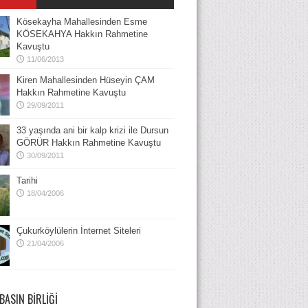
Kösekayha Mahallesinden Esme
KÖSEKAHYA Hakkın Rahmetine
Kavuştu
11/06/2013
Kiren Mahallesinden Hüseyin ÇAM
Hakkın Rahmetine Kavuştu
29/09/2011
33 yaşında ani bir kalp krizi ile Dursun
GÖRÜR Hakkın Rahmetine Kavuştu
30/09/2011
Tarihi
18/04/2006
Çukurköylülerin İnternet Siteleri
21/04/2006
BASIN BIRLIĞI