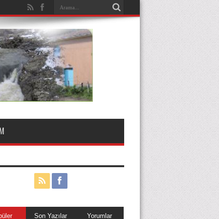
t Etti.
IM
püler
Son Yazılar
Yorumlar