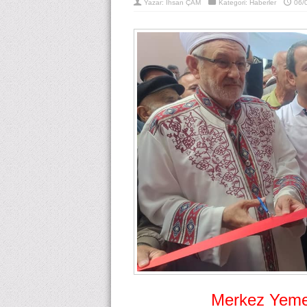
Yazar:
İhsan ÇAM
Kategori:
Haberler
06/
Merkez Yemek