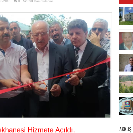
08/2018
0
398 Görüntülenme
AKKUŞ 
hanesi Hizmete Açıldı.