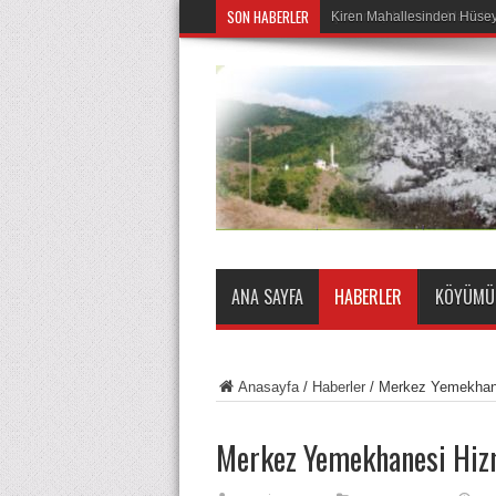
SON HABERLER
Çukurköy Mocuklu Mahalle
ANA SAYFA
HABERLER
KÖYÜMÜZ
Anasayfa
/
Haberler
/
Merkez Yemekhane
Merkez Yemekhanesi Hizm