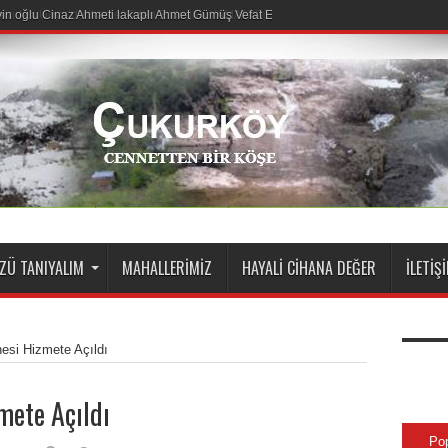
sinden Ünye’de İkamet Eden Erdoğan YAMAN Oğlu Erhan YAMAN Kaza Sonucu Vefa
Ü TANIYALIM
MAHALLERIMIZ
HAYALI CIHANA DEĞER
İLETIŞ
si Hizmete Açıldı
ete Açıldı
Po