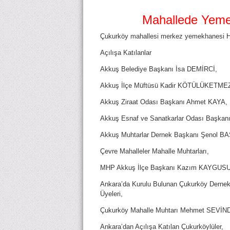
Mahallede Yeme
Çukurköy mahallesi merkez yemekhanesi H
Açılışa Katılanlar
Akkuş Belediye Başkanı İsa DEMİRCİ,
Akkuş İlçe Müftüsü Kadir KÖTÜLÜKETME
Akkuş Ziraat Odası Başkanı Ahmet KAYA,
Akkuş Esnaf ve Sanatkarlar Odası Başkanı 
Akkuş Muhtarlar Dernek Başkanı Şenol B
Çevre Mahalleler Mahalle Muhtarları,
MHP Akkuş İlçe Başkanı Kazım KAYGUSU
Ankara’da Kurulu Bulunan Çukurköy Derne
Üyeleri,
Çukurköy Mahalle Muhtarı Mehmet SEVİNDİK
Ankara’dan Açılışa Ka
tılan Çukurköylüler,