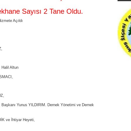
khane Sayısı 2 Tane Oldu.
izmete Açıldı
Z,
Halil Altun
ASMACI,
Z,
k Başkanı Yunus YILDIRIM. Dernek Yönetimi ve Dernek
 ve İhtiyar Heyeti,