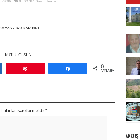
10/2006
0
384 Görüntülenme
AMAZAN BAYRAMINIZI
KUTLU OLSUN
0
ş
Pin
Paylaş
PAYLAŞIMLAR
 alanlar işaretlenmelidir
*
AKKUŞ 