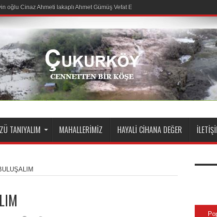
n oğlu Cinaz Ahmeti lakaplı Ahmet Gümüş Vefat Etmiştir.
Ü TANIYALIM
MAHALLERIMIZ
HAYALI CIHANA DEĞER
İLETIŞ
BULUŞALIM
LIM
Po