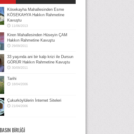
Kösekayha Mahallesinden Esme
KÖSEKAHYA Hakkın Rahmetine
Kavuştu
11/06/2013
Kiren Mahallesinden Hüseyin ÇAM
Hakkın Rahmetine Kavuştu
29/09/2011
33 yaşında ani bir kalp krizi ile Dursun
GÖRÜR Hakkın Rahmetine Kavuştu
30/09/2011
Tarihi
18/04/2006
Çukurköylülerin İnternet Siteleri
21/04/2006
BASIN BIRLIĞI