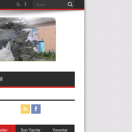
IM
püler
Son Yazılar
Yorumlar