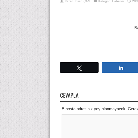
Yazar:
İhsan ÇAM
Kategori:
Haberler
20/
R
Tweetle
Payla
CEVAPLA
E-posta adresiniz yayınlanmayacak. Gerekli