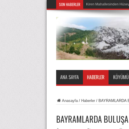
SON HABERLER
Kiren Mahallesinden Hüseyi
ANA SAYFA
HABERLER
KÖYÜMÜZ
Anasayfa
/
Haberler
/
BAYRAMLARDA 
BAYRAMLARDA BULUŞA