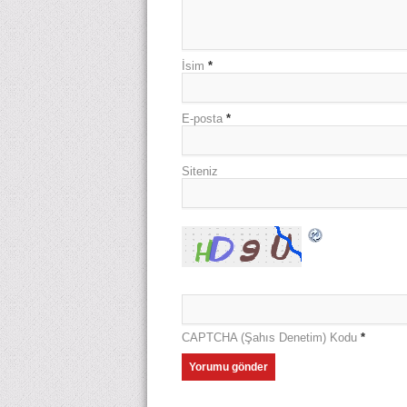
İsim
*
E-posta
*
Siteniz
CAPTCHA (Şahıs Denetim) Kodu
*