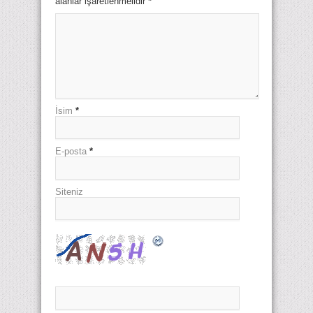
alanlar işaretlenmelidir
*
İsim
*
E-posta
*
Siteniz