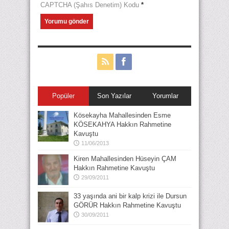
CAPTCHA (Şahıs Denetim) Kodu
*
Popüler
Son Yazılar
Yorumlar
Kösekayha Mahallesinden Esme
KÖSEKAHYA Hakkın Rahmetine
Kavuştu
11/06/2013
Kiren Mahallesinden Hüseyin ÇAM
Hakkın Rahmetine Kavuştu
29/09/2011
33 yaşında ani bir kalp krizi ile Dursun
GÖRÜR Hakkın Rahmetine Kavuştu
30/09/2011