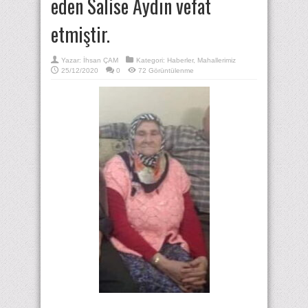
eden Salise Aydın vefat
etmiştir.
Yazar:
İhsan ÇAM
Kategori:
Haberler
,
Mahallerimiz
25/12/2020
0
72 Görüntülenme