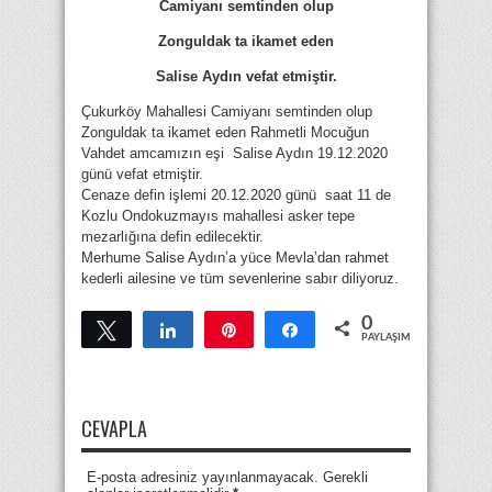
Camiyanı semtinden olup
Zonguldak ta ikamet eden
Salise Aydın vefat etmiştir.
Çukurköy Mahallesi Camiyanı semtinden olup
Zonguldak ta ikamet eden Rahmetli Mocuğun
Vahdet amcamızın eşi Salise Aydın 19.12.2020
günü vefat etmiştir.
Cenaze defin işlemi 20.12.2020 günü saat 11 de
Kozlu Ondokuzmayıs mahallesi asker tepe
mezarlığına defin edilecektir.
Merhume Salise Aydın’a yüce Mevla’dan rahmet
kederli ailesine ve tüm sevenlerine sabır diliyoruz.
0
Tweetle
Paylaş
Pin
Paylaş
PAYLAŞIMLAR
CEVAPLA
E-posta adresiniz yayınlanmayacak. Gerekli