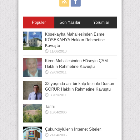
Popüler
Son Yazılar
Yorumlar
Kösekayha Mahallesinden Esme
KÖSEKAHYA Hakkın Rahmetine
Kavuştu
11/06/2013
Kiren Mahallesinden Hüseyin ÇAM
Hakkın Rahmetine Kavuştu
29/09/2011
33 yaşında ani bir kalp krizi ile Dursun
GÖRÜR Hakkın Rahmetine Kavuştu
30/09/2011
Tarihi
18/04/2006
Çukurköylülerin İnternet Siteleri
21/04/2006