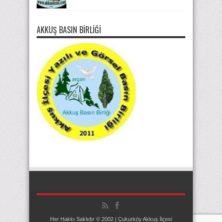
AKKUŞ BASIN BIRLIĞI
Her Hakkı Saklıdır © 2002 | Çukurköy Akkuş İlçesi