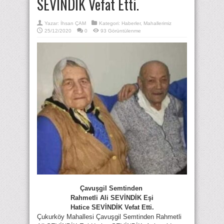
SEVİNDİK Vefat Etti.
Yazar:
İhsan ÇAM
Kategori:
Haberler
,
Mahallerimiz
25/12/2020
0
93 Görüntülenme
Çavuşgil Semtinden
Rahmetli Ali SEVİNDİK Eşi
Hatice SEVİNDİK Vefat Etti.
Çukurköy Mahallesi Çavuşgil Semtinden Rahmetli