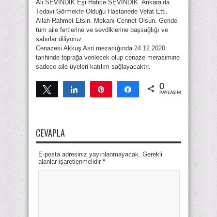
Ali SEVİNDİK Eşi Hatice SEVİNDİK Ankara’da
Tedavi Görmekte Olduğu Hastanede Vefat Etti.
Allah Rahmet Etsin. Mekanı Cennet Olsun. Geride
tüm aile fertlerine ve sevdiklerine başsağlığı ve
sabırlar diliyoruz.
Cenazesi Akkuş Asri mezarlığında 24.12.2020
tarihinde toprağa verilecek olup cenaze merasimine
sadece aile üyeleri katılım sağlayacaktır.
0
Tweetle
Paylaş
Pin
Paylaş
PAYLAŞIMLAR
CEVAPLA
E-posta adresiniz yayınlanmayacak. Gerekli
alanlar işaretlenmelidir
*