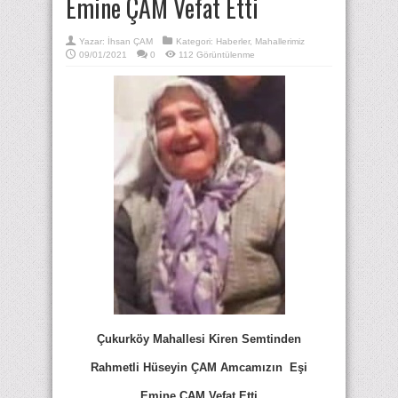
Emine ÇAM Vefat Etti
Yazar:
İhsan ÇAM
Kategori:
Haberler
,
Mahallerimiz
09/01/2021
0
112 Görüntülenme
Çukurköy Mahallesi Kiren Semtinden
Rahmetli Hüseyin ÇAM Amcamızın Eşi
Emine ÇAM Vefat Etti