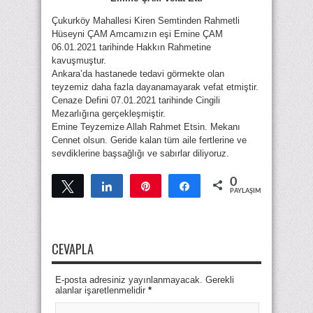
Çukurköy Mahallesi Kiren Semtinden Rahmetli
Hüseyni ÇAM Amcamızın eşi Emine ÇAM
06.01.2021 tarihinde Hakkın Rahmetine
kavuşmuştur.
Ankara’da hastanede tedavi görmekte olan
teyzemiz daha fazla dayanamayarak vefat etmiştir.
Cenaze Defini 07.01.2021 tarihinde Cingili
Mezarlığına gerçekleşmiştir.
Emine Teyzemize Allah Rahmet Etsin. Mekanı
Cennet olsun. Geride kalan tüm aile fertlerine ve
sevdiklerine başsağlığı ve sabırlar diliyoruz.
0
Tweetle
Paylaş
Pin
Paylaş
PAYLAŞIMLAR
CEVAPLA
E-posta adresiniz yayınlanmayacak. Gerekli
alanlar işaretlenmelidir
*