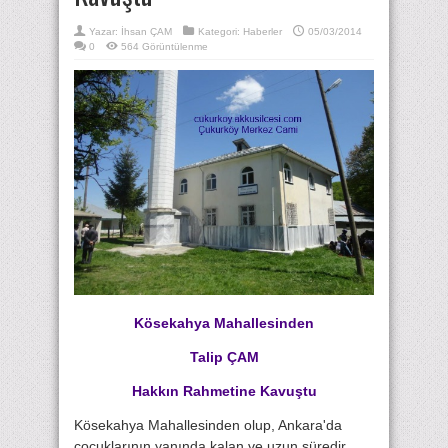
Yazar:
İhsan ÇAM
Kategori:
Haberler
05/03/2014
0
564 Görüntülenme
Kösekahya Mahallesinden
Talip ÇAM
Hakkın Rahmetine Kavuştu
Kösekahya Mahallesinden olup, Ankara'da
çocuklarının yanında kalan ve uzun süredir