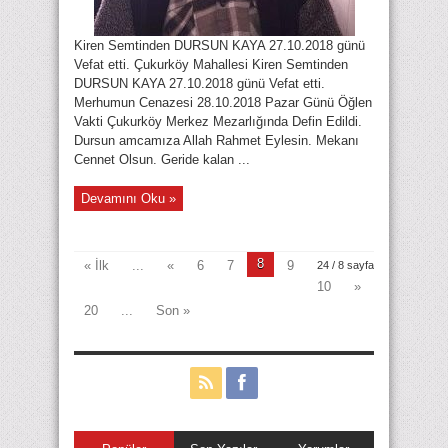
Kiren Semtinden DURSUN KAYA 27.10.2018 günü
Vefat etti. Çukurköy Mahallesi Kiren Semtinden
DURSUN KAYA 27.10.2018 günü Vefat etti.
Merhumun Cenazesi 28.10.2018 Pazar Günü Öğlen
Vakti Çukurköy Merkez Mezarlığında Defin Edildi.
Dursun amcamıza Allah Rahmet Eylesin. Mekanı
Cennet Olsun. Geride kalan ...
Devamını Oku »
8
« İlk
...
«
6
7
9
24 / 8 sayfa
10
»
20
...
Son »