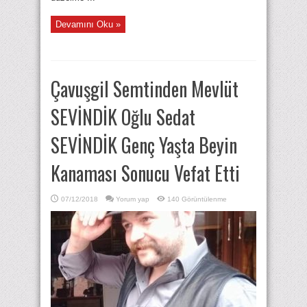
Devamını Oku »
Çavuşgil Semtinden Mevlüt
SEVİNDİK Oğlu Sedat
SEVİNDİK Genç Yaşta Beyin
Kanaması Sonucu Vefat Etti
07/12/2018
Yorum yap
140 Görüntülenme