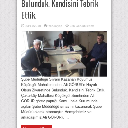
Bulunduk. Kendisini Tebrik
Ettik.
23/11/2018
Yorum yap
226 Görüntülenme
Şube Müdürlüğü Sıvanı Kazanan Köyümüz
Küçükgöl Mahallesinden Ali GÖRÜR’e Hayırlı
Olsun Ziyaretinde Bulunduk. Kendisini Tebrik Ettik.
Çukurköy Mahallesi Küçükgöl Semtinden Ali
GÖRÜR görev yaptığı Kamu İhale Kurumunda
açılan Şube Müdürlüğü sınavını kazanarak Şube
Müdürü olarak atanmıştır. Hemşehrimiz ve
arkadaşımız Ali GÖRÜR’ü ...