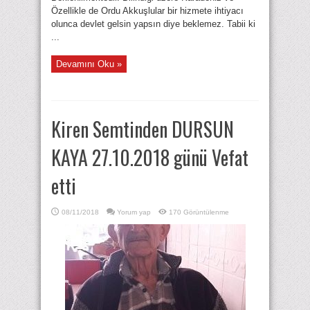
Özellikle de Ordu Akkuşlular bir hizmete ihtiyacı
olunca devlet gelsin yapsın diye beklemez. Tabii ki
...
Devamını Oku »
Kiren Semtinden DURSUN
KAYA 27.10.2018 günü Vefat
etti
08/11/2018
Yorum yap
170 Görüntülenme