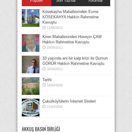
Popüler
Son Yazılar
Yorumlar
Kösekayha Mahallesinden Esme
KÖSEKAHYA Hakkın Rahmetine
Kavuştu
11/06/2013
Kiren Mahallesinden Hüseyin ÇAM
Hakkın Rahmetine Kavuştu
29/09/2011
33 yaşında ani bir kalp krizi ile Dursun
GÖRÜR Hakkın Rahmetine Kavuştu
30/09/2011
Tarihi
18/04/2006
Çukurköylülerin İnternet Siteleri
21/04/2006
AKKUŞ BASIN BIRLIĞI